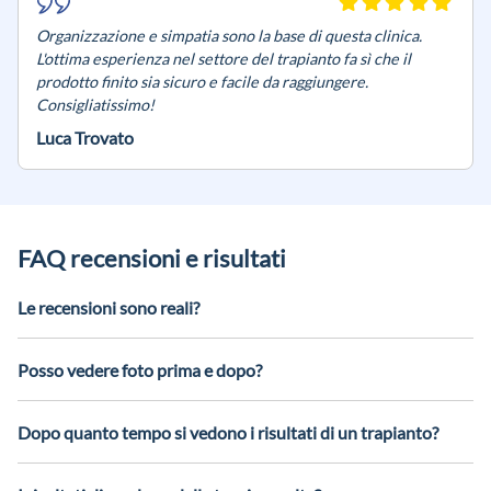
Organizzazione e simpatia sono la base di questa clinica.
L'ottima esperienza nel settore del trapianto fa sì che il
prodotto finito sia sicuro e facile da raggiungere.
Consigliatissimo!
Luca Trovato
FAQ recensioni e risultati
Le recensioni sono reali?
Pubbliciamo testimonianze di pazienti che hanno scelto la
clinica. Quando possibile, includiamo dettagli utili per capire
Posso vedere foto prima e dopo?
il percorso e il tipo di intervento effettuato.
Sì. Le foto aiutano a valutare densità, linea frontale e
naturalezza. Durante la consulenza possiamo mostrarti casi
Dopo quanto tempo si vedono i risultati di un trapianto?
comparabili al tuo, rispettando la privacy dei pazienti.
I risultati sono progressivi: dopo la guarigione iniziale e la
fase di assestamento, la ricrescita avviene nei mesi successivi.