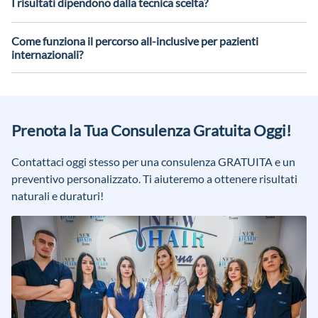
I risultati dipendono dalla tecnica scelta?
Il risultato finale si valuta con un follow-up dedicato.
Tecnica, pianificazione e qualità dell'area donatrice incidono
sul risultato. Per questo definiamo un piano personalizzato e
Come funziona il percorso all-inclusive per pazienti
realistico, in base al tuo caso.
internazionali?
Organizziamo il viaggio e l'intervento con hotel,
trasferimenti e supporto in clinica, oltre al follow-up.
L'obiettivo è un'esperienza semplice e senza stress.
Prenota la Tua Consulenza Gratuita Oggi!
Contattaci oggi stesso per una consulenza GRATUITA e un
preventivo personalizzato. Ti aiuteremo a ottenere risultati
naturali e duraturi!