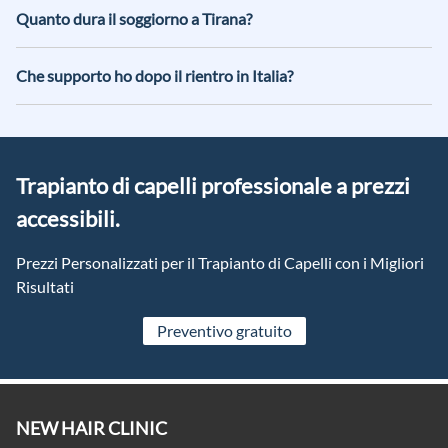
la tutela del paziente.
trasferimenti, oltre al follow-up. L'obiettivo è rendere il
Quanto dura il soggiorno a Tirana?
turismo medico semplice e organizzato.
La durata dipende dal piano e dalla procedura. Organizziamo
il soggiorno per coprire intervento e controlli necessari, con
Che supporto ho dopo il rientro in Italia?
indicazioni chiare prima della partenza.
Offriamo follow-up e indicazioni post-operatorie per
monitorare guarigione e crescita. Il supporto continua anche
dopo il rientro, con aggiornamenti programmati.
Trapianto di capelli professionale a prezzi
accessibili.
Prezzi Personalizzati per il Trapianto di Capelli con i Migliori
Risultati
Preventivo gratuito
NEW HAIR CLINIC