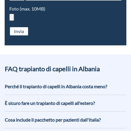
Foto (max. 10MB)
Invia
FAQ trapianto di capelli in Albania
Perché il trapianto di capelli in Albania costa meno?
Il prezzo più accessibile è legato soprattutto a costi operativi
e al costo della vita, non necessariamente a una minore
È sicuro fare un trapianto di capelli all'estero?
qualità. Il percorso viene svolto in un ambiente clinico
La sicurezza dipende da protocolli, ambiente clinico e
controllato con un team specializzato.
competenza del team. Prima del viaggio condividiamo il
Cosa include il pacchetto per pazienti dall'Italia?
percorso e, in clinica, seguiamo procedure standardizzate per
Include intervento, analisi, assistenza in clinica, hotel e